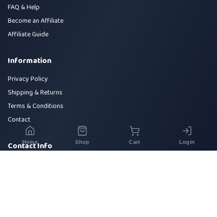
FAQ & Help
Become an Affiliate
Affiliate Guide
Information
Privacy Policy
Shipping & Returns
Terms & Conditions
Contact
Home
Shop
Cart
Login
Contact Info
House 42, Road 5, Sector 10, Uttara, Dhaka-1230
+880 1700-000000
info@sirajtech.org