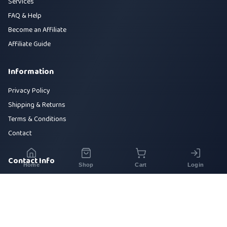
Services
FAQ & Help
Become an Affiliate
Affiliate Guide
Information
Privacy Policy
Shipping & Returns
Terms & Conditions
Contact
Contact Info
Home
Shop
Cart
Login
House 42, Road 5, Sector 10, Uttara, Dhaka-1230
+880 1700-000000
info@sirajtech.org