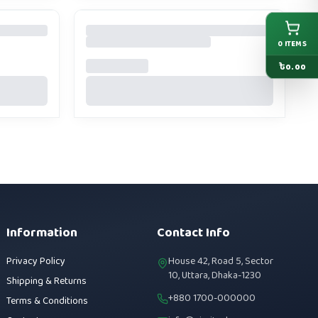
0
ITEMS
৳
0.00
Information
Contact Info
Privacy Policy
House 42, Road 5, Sector
10, Uttara, Dhaka-1230
Shipping & Returns
+880 1700-000000
Terms & Conditions