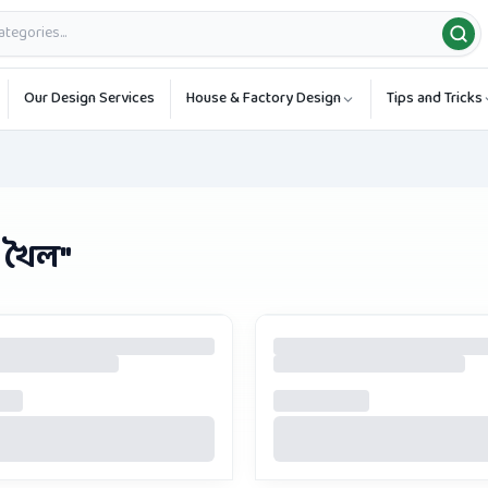
Our Design Services
House & Factory Design
Tips and Tricks
 খৈল
"