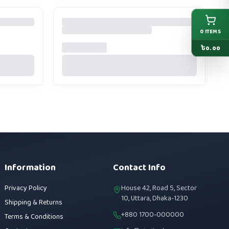
0
ITEMS
৳
0.00
Information
Contact Info
Privacy Policy
House 42, Road 5, Sector
10, Uttara, Dhaka-1230
Shipping & Returns
+880 1700-000000
Terms & Conditions