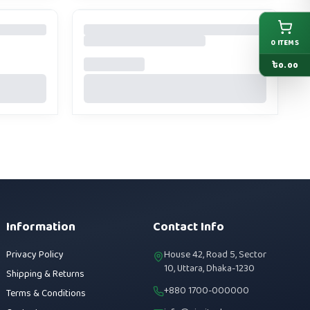
0
ITEMS
৳
0.00
Information
Contact Info
Privacy Policy
House 42, Road 5, Sector
10, Uttara, Dhaka-1230
Shipping & Returns
+880 1700-000000
Terms & Conditions