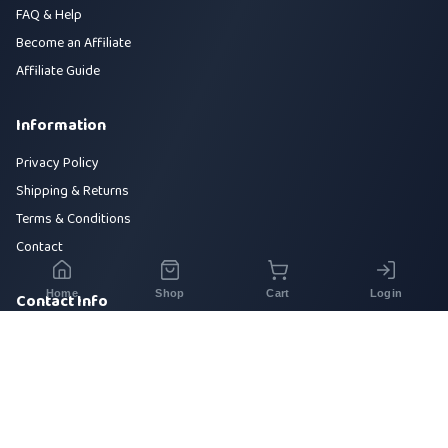
FAQ & Help
Become an Affiliate
Affiliate Guide
Information
Privacy Policy
Shipping & Returns
Terms & Conditions
Contact
Home
Shop
Cart
Login
Contact Info
House 42, Road 5, Sector 10, Uttara, Dhaka-1230
+880 1700-000000
info@sirajtech.org