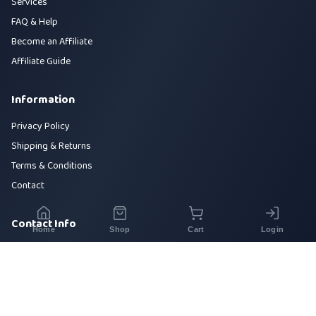
Services
FAQ & Help
Become an Affiliate
Affiliate Guide
Information
Privacy Policy
Shipping & Returns
Terms & Conditions
Contact
Contact Info
Home
Shop
Cart
Login
House 42, Road 5, Sector 10, Uttara, Dhaka-1230
+880 1700-000000
info@sirajtech.org