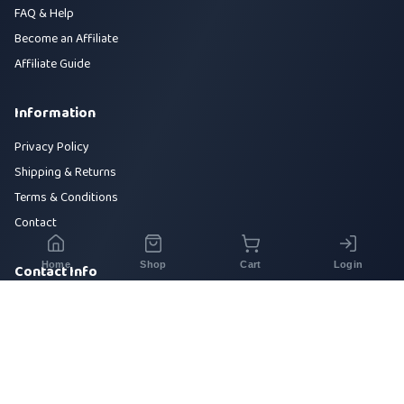
FAQ & Help
Become an Affiliate
Affiliate Guide
Information
Privacy Policy
Shipping & Returns
Terms & Conditions
Contact
Home
Shop
Cart
Login
Contact Info
House 42, Road 5, Sector 10, Uttara, Dhaka-1230
+880 1700-000000
info@sirajtech.org