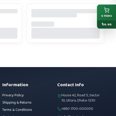
0
ITEMS
৳
0.00
Information
Contact Info
Privacy Policy
House 42, Road 5, Sector
10, Uttara, Dhaka-1230
Shipping & Returns
+880 1700-000000
Terms & Conditions