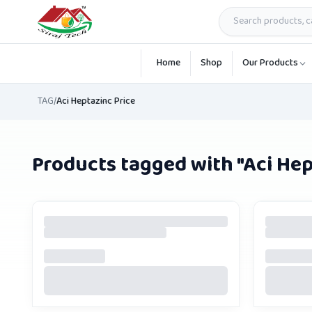
Skip to main content
Home
Shop
Our Products
TAG
/
Aci Heptazinc Price
Products tagged with "
Aci Hep