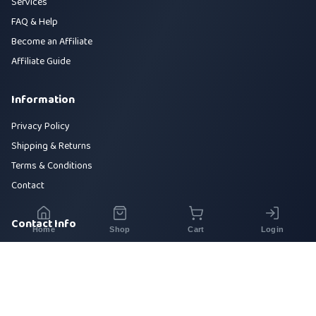
Services
FAQ & Help
Become an Affiliate
Affiliate Guide
Information
Privacy Policy
Shipping & Returns
Terms & Conditions
Contact
Contact Info
Home
Shop
Cart
Login
House 42, Road 5, Sector 10, Uttara, Dhaka-1230
+880 1700-000000
info@sirajtech.org