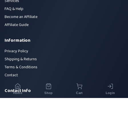
Services
FAQ & Help
Become an Affiliate
Affiliate Guide
Information
Privacy Policy
Shipping & Returns
Terms & Conditions
Contact
Contact Info
Home
Shop
Cart
Login
House 42, Road 5, Sector 10, Uttara, Dhaka-1230
+880 1700-000000
info@sirajtech.org