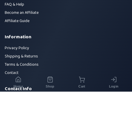
FAQ & Help
Become an Affiliate
Affiliate Guide
Information
Privacy Policy
Shipping & Returns
Terms & Conditions
Contact
Home
Shop
Cart
Login
Contact Info
House 42, Road 5, Sector 10, Uttara, Dhaka-1230
+880 1700-000000
info@sirajtech.org