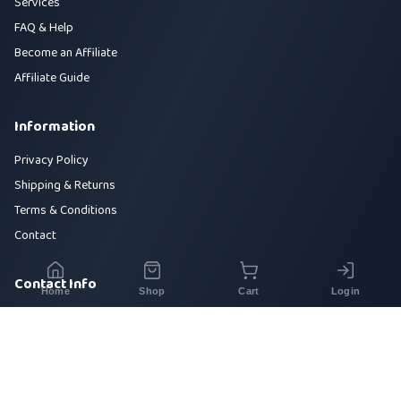
Services
FAQ & Help
Become an Affiliate
Affiliate Guide
Information
Privacy Policy
Shipping & Returns
Terms & Conditions
Contact
Contact Info
Home
Shop
Cart
Login
House 42, Road 5, Sector 10, Uttara, Dhaka-1230
+880 1700-000000
info@sirajtech.org