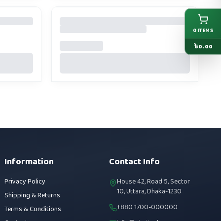
0
ITEMS
৳
0.00
Information
Contact Info
Privacy Policy
House 42, Road 5, Sector
10, Uttara, Dhaka-1230
Shipping & Returns
+880 1700-000000
Terms & Conditions