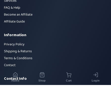
Services
FAQ & Help
Become an Affiliate
Affiliate Guide
Information
Privacy Policy
Shipping & Returns
Terms & Conditions
Contact
Contact Info
Home
Shop
Cart
Login
House 42, Road 5, Sector 10, Uttara, Dhaka-1230
+880 1700-000000
info@sirajtech.org