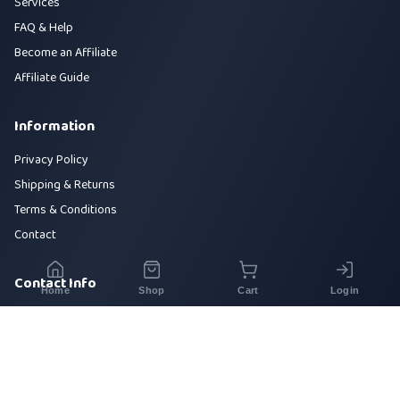
Services
FAQ & Help
Become an Affiliate
Affiliate Guide
Information
Privacy Policy
Shipping & Returns
Terms & Conditions
Contact
Contact Info
Home
Shop
Cart
Login
House 42, Road 5, Sector 10, Uttara, Dhaka-1230
+880 1700-000000
info@sirajtech.org