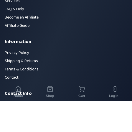
Services
FAQ & Help
Become an Affiliate
Affiliate Guide
Information
Privacy Policy
Shipping & Returns
Terms & Conditions
Contact
Contact Info
Home
Shop
Cart
Login
House 42, Road 5, Sector 10, Uttara, Dhaka-1230
+880 1700-000000
info@sirajtech.org