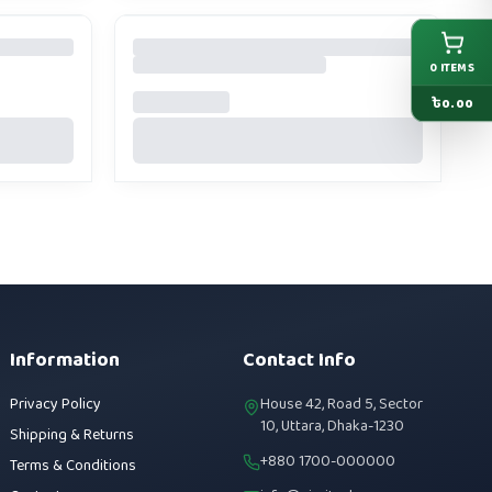
0
ITEMS
৳
0.00
Information
Contact Info
Privacy Policy
House 42, Road 5, Sector
10, Uttara, Dhaka-1230
Shipping & Returns
+880 1700-000000
Terms & Conditions