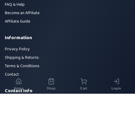
FAQ & Help
Become an Affiliate
Affiliate Guide
Information
Privacy Policy
Shipping & Returns
Terms & Conditions
Contact
Home
Shop
Cart
Login
Contact Info
House 42, Road 5, Sector 10, Uttara, Dhaka-1230
+880 1700-000000
info@sirajtech.org