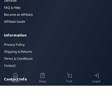
Services
FAQ & Help
Become an Affiliate
Affiliate Guide
Information
Privacy Policy
Shipping & Returns
Terms & Conditions
Contact
Contact Info
Home
Shop
Cart
Login
House 42, Road 5, Sector 10, Uttara, Dhaka-1230
+880 1700-000000
info@sirajtech.org