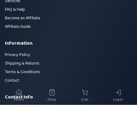
Services
FAQ & Help
Become an Affiliate
Affiliate Guide
Information
Privacy Policy
Shipping & Returns
Terms & Conditions
Contact
Contact Info
Home
Shop
Cart
Login
House 42, Road 5, Sector 10, Uttara, Dhaka-1230
+880 1700-000000
info@sirajtech.org