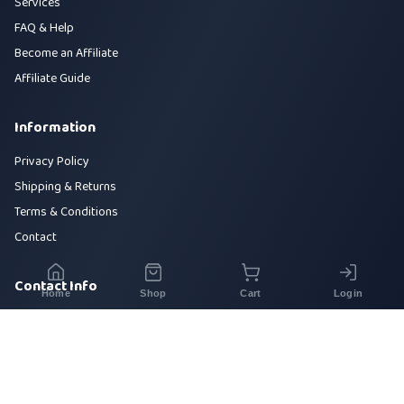
Services
FAQ & Help
Become an Affiliate
Affiliate Guide
Information
Privacy Policy
Shipping & Returns
Terms & Conditions
Contact
Contact Info
Home
Shop
Cart
Login
House 42, Road 5, Sector 10, Uttara, Dhaka-1230
+880 1700-000000
info@sirajtech.org