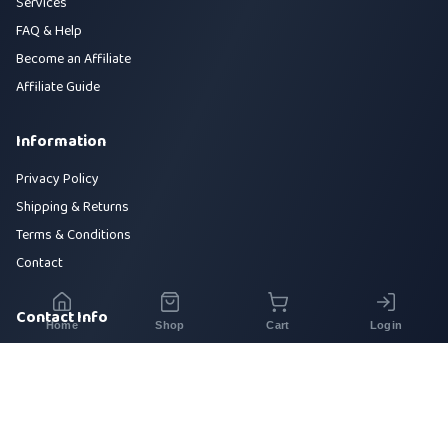
Services
FAQ & Help
Become an Affiliate
Affiliate Guide
Information
Privacy Policy
Shipping & Returns
Terms & Conditions
Contact
Contact Info
Home
Shop
Cart
Login
House 42, Road 5, Sector 10, Uttara, Dhaka-1230
+880 1700-000000
info@sirajtech.org