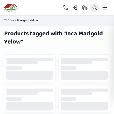
Skip to main content
TAG
/
Inca Marigold Yelow
Products tagged with "
Inca Marigold
Yelow
"