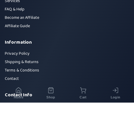
Services
FAQ & Help
Become an Affiliate
Affiliate Guide
Information
Privacy Policy
Shipping & Returns
Terms & Conditions
Contact
Contact Info
Home
Shop
Cart
Login
House 42, Road 5, Sector 10, Uttara, Dhaka-1230
+880 1700-000000
info@sirajtech.org