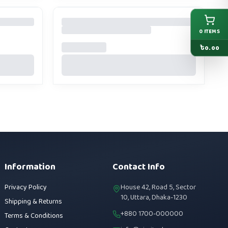
0
ITEMS
৳
0.00
Information
Contact Info
Privacy Policy
House 42, Road 5, Sector
10, Uttara, Dhaka-1230
Shipping & Returns
+880 1700-000000
Terms & Conditions