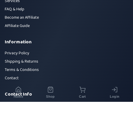
Services
FAQ & Help
Become an Affiliate
Affiliate Guide
Information
Privacy Policy
Shipping & Returns
Terms & Conditions
Contact
Contact Info
Home
Shop
Cart
Login
House 42, Road 5, Sector 10, Uttara, Dhaka-1230
+880 1700-000000
info@sirajtech.org