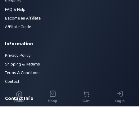
Services
FAQ & Help
Become an Affiliate
Affiliate Guide
Information
Privacy Policy
Shipping & Returns
Terms & Conditions
Contact
Contact Info
Home
Shop
Cart
Login
House 42, Road 5, Sector 10, Uttara, Dhaka-1230
+880 1700-000000
info@sirajtech.org