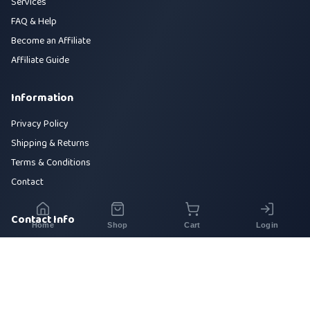
Services
FAQ & Help
Become an Affiliate
Affiliate Guide
Information
Privacy Policy
Shipping & Returns
Terms & Conditions
Contact
Contact Info
Home
Shop
Cart
Login
House 42, Road 5, Sector 10, Uttara, Dhaka-1230
+880 1700-000000
info@sirajtech.org