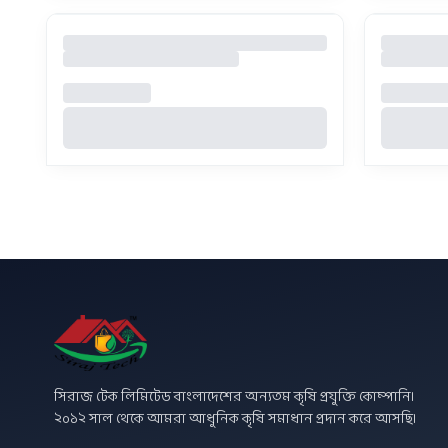
সিরাজ টেক লিমিটেড বাংলাদেশের অন্যতম কৃষি প্রযুক্তি কোম্পানি।
২০১২ সাল থেকে আমরা আধুনিক কৃষি সমাধান প্রদান করে আসছি।