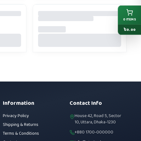
0
ITEMS
৳
0.00
Information
Contact Info
Privacy Policy
House 42, Road 5, Sector
10, Uttara, Dhaka-1230
Shipping & Returns
+880 1700-000000
Terms & Conditions