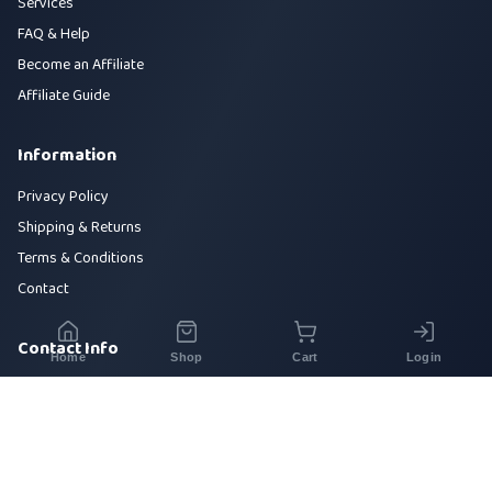
Services
FAQ & Help
Become an Affiliate
Affiliate Guide
Information
Privacy Policy
Shipping & Returns
Terms & Conditions
Contact
Contact Info
Home
Shop
Cart
Login
House 42, Road 5, Sector 10, Uttara, Dhaka-1230
+880 1700-000000
info@sirajtech.org