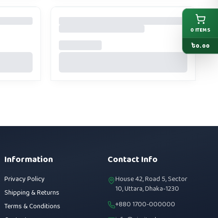
0
ITEMS
৳
0.00
Information
Contact Info
Privacy Policy
House 42, Road 5, Sector
10, Uttara, Dhaka-1230
Shipping & Returns
+880 1700-000000
Terms & Conditions