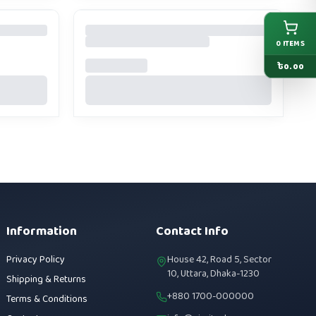
0
ITEMS
৳
0.00
Information
Contact Info
Privacy Policy
House 42, Road 5, Sector
10, Uttara, Dhaka-1230
Shipping & Returns
+880 1700-000000
Terms & Conditions