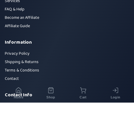
Services
FAQ & Help
Become an Affiliate
Affiliate Guide
Information
Privacy Policy
Shipping & Returns
Terms & Conditions
Contact
Contact Info
Home
Shop
Cart
Login
House 42, Road 5, Sector 10, Uttara, Dhaka-1230
+880 1700-000000
info@sirajtech.org