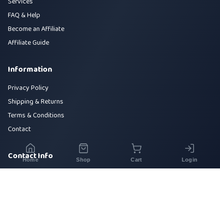
Services
FAQ & Help
Become an Affiliate
Affiliate Guide
Information
Privacy Policy
Shipping & Returns
Terms & Conditions
Contact
Contact Info
Home
Shop
Cart
Login
House 42, Road 5, Sector 10, Uttara, Dhaka-1230
+880 1700-000000
info@sirajtech.org