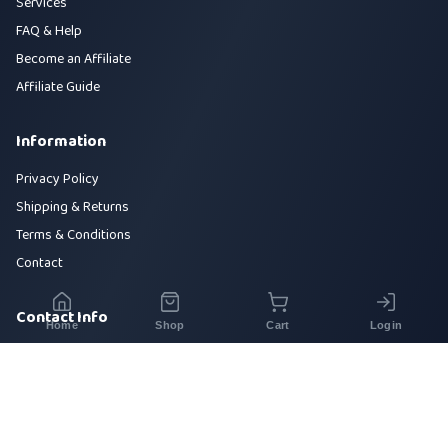
Services
FAQ & Help
Become an Affiliate
Affiliate Guide
Information
Privacy Policy
Shipping & Returns
Terms & Conditions
Contact
Contact Info
Home
Shop
Cart
Login
House 42, Road 5, Sector 10, Uttara, Dhaka-1230
+880 1700-000000
info@sirajtech.org