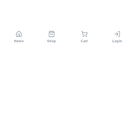
Home
Shop
Cart
Login
সিরাজ টেক লিমিটেড বাংলাদেশের অন্যতম কৃষি প্রযুক্তি কোম্পানি। ২০১২
সাল থেকে আমরা আধুনিক কৃষি সমাধান প্রদান করে আসছি।
Others Products