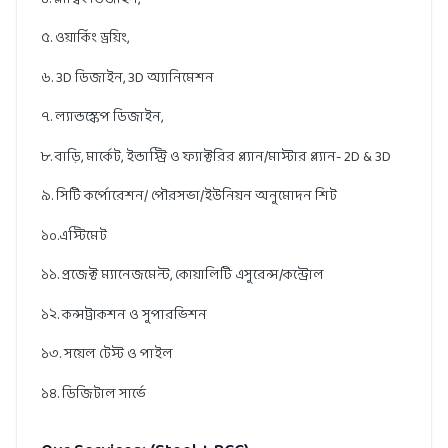
৫. ওয়ার্কিং ড্রয়িং,
৬. 3D ডিজাইন, 3D অ্যানিমেশন
৭. ল্যান্ডস্কেপ ডিজাইন,
৮. বাড়ি, মার্কেট, ইন্ডাস্ট্রি ও ফ্যাক্টরির প্ল্যান/মাস্টার প্ল্যান- 2D & 3D
৯. সিটি কর্পোরেশন/ পৌরসভা/ইউনিয়ন অনুমোদন শিট
১০.এস্টিমেট
১১. প্রজেক্ট ম্যানেজমেন্ট, কোয়ালিটি এসুরেন্স/কন্ট্রোল
১২. কন্সট্রাকশন ও সুপারভিশন
১৩. সয়েল টেস্ট ও পাইল
১৪. ডিজিটাল সার্ভে