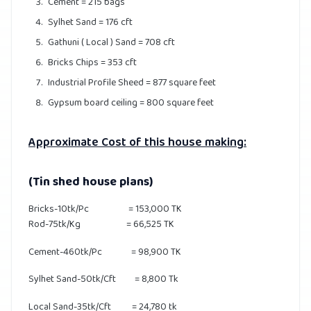
Cement = 215 bags
Sylhet Sand = 176 cft
Gathuni ( Local ) Sand = 708 cft
Bricks Chips = 353 cft
Industrial Profile Sheed = 877 square feet
Gypsum board ceiling = 800 square feet
Approximate Cost of this house making:
(Tin shed house plans)
Bricks-10tk/Pc = 153,000 TK
Rod-75tk/Kg = 66,525 TK
Cement-460tk/Pc = 98,900 TK
Sylhet Sand-50tk/Cft = 8,800 Tk
Local Sand-35tk/Cft = 24,780 tk