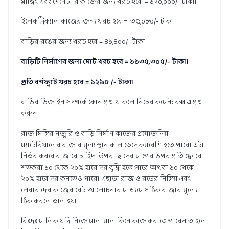
প্লাম্বিং এবং সেনেটারি কাজের জন্য খরচ হবে = ১২০,০০০/- টাকা।
ইলেকট্রিক্যাল কাজের জন্য খরচ হবে = ৩৫,০৮০/- টাকা।
বাড়ির রঙের জন্য খরচ হবে = ৪১,৪০০/- টাকা।
বাড়িটি নির্মাণের জন্য মোট খরচ হবে = ১১৩৫,৩০৫/- টাকা।
প্রতি বর্গফুটে খরচ হবে = ১২৯৫ /- টাকা।
বাড়ির ডিজাইন সম্পর্কে কোন প্রশ্ন থাকলে নিচের কমেন্ট বক্স এ প্রশ্ন
করুন।
রাজ মিস্ত্রির মজুরি ও বাড়ি নির্মাণ কাজের প্রযোজনিয়
ম্যাটেরিয়ালের বাজার মুল্য স্থান কাল ভেদে কমবেশি হতে পারে। এটা
নির্ভর করবে বাজারে চাহিদা উপর। ছাদের মাপের উপর প্রতি ফ্লোরে
শতকরা ১০ থেকে ২০% হারে দর বৃদ্ধি হতে পারে অথবা ১০ থেকে
২০% হারে দর কমতেও পারে। এছাড়া রাজ ও রডের মিস্ত্রিয় এবং
লেবার দের কাজের রেট আলোচনার মাধ্যমে সঠিক বাজার মূল্যে
ঠিক করলে ভাল হয়।
বিঃদ্রঃ মালিক যদি নিজে মালামাল কিনে কাজ করাতে পারেন তাহলে