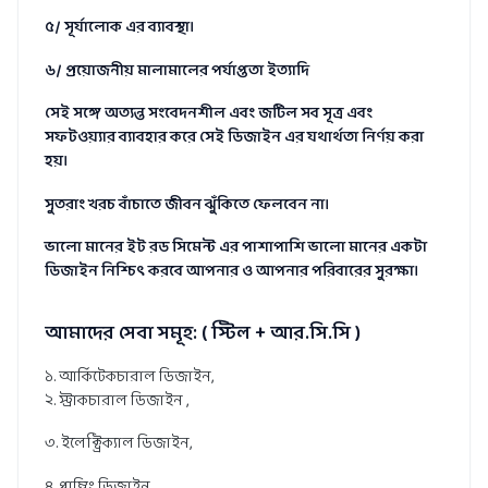
৫/ সূর্যালোক এর ব্যাবস্থা।
৬/ প্রয়োজনীয় মালামালের পর্যাপ্ততা ইত্যাদি
সেই সঙ্গে অত্যন্ত সংবেদনশীল এবং জটিল সব সূত্র এবং
সফটওয়্যার ব্যাবহার করে সেই ডিজাইন এর যথার্থতা নির্ণয় করা
হয়।
সুতরাং খরচ বাঁচাতে জীবন ঝুঁকিতে ফেলবেন না।
ভালো মানের ইট রড সিমেন্ট এর পাশাপাশি ভালো মানের একটা
ডিজাইন নিশ্চিৎ করবে আপনার ও আপনার পরিবারের সুরক্ষা।
আমাদের সেবা সমূহ: ( স্টিল + আর.সি.সি )
১. আর্কিটেকচারাল ডিজাইন,
২. স্ট্রাকচারাল ডিজাইন ,
৩. ইলেক্ট্রিক্যাল ডিজাইন,
৪. প্লাম্বিং ডিজাইন,