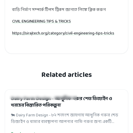
বাড়ি নির্মাণ সম্পর্কে টিপস ট্রিকস জানতে লিঙ্কে ক্লিক করুন
CIVIL ENGINEERING TIPS & TRICKS
https://sirajtech.org/category/civil-engineering-tips-tricks
Related articles
HOUSE-BUILDING AND FACTORY DESIGN
Dairy Farm Design - আধুনিক গরুর শেড ডিজাইন ও
খরচের বিস্তারিত পরিকল্পনা
🐄 Dairy Farm Design - ৮২ শতাংশ জায়গায় আধুনিক গরুর শেড
ডিজাইন ও খামার ব্যবস্থাপনা আপনার গাভি গরুর জন্য একটি
আধুনিক ও পরিকল্পিত ডেইরি ফার্ম ড...