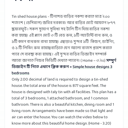
Tin shed house plans - টিনশেড বাড়ির নকশা করতে মাত্র ২.০০
শতাংশ ( ডেসিমাল) জমির দরকার। আর বাড়ির মোট আয়তন ৮৭৭
স্কয়ারফুট । সকল সুযোগ সুবিধা সহ টালি টিন দিয়ে বাড়ির নকশা
করা হয়ছে। এই প্লানে মোট ৩ টি বেড রুম, ১টি অ্যাটাস্ট বাথ রুম, ও
১টি কমন বাথরুম রাখা হয়েছে। এছাড়াও সুন্দর ১টি কিচেন, ডাইনিং,
ও ১ টি লিভিং রুম রয়েছে।বাড়িতে যেন আলো বাতাস প্রবেশ করতে
পারে সে ব্যবস্থা করা হয়েছে । এই সুন্দর বাড়ির ডিজাইন সম্পর্কে
আরো জানতে নিচের ভিডিটি দেখতে পারেন। ( Home – ৩.২০)
সম্পুর্ণ
ডিজাইন টি নিতে এখানে ক্লিক করুন =
Simple house designs 3
bedrooms
Only 2.00 decimal of land is required to design a tin-shed
house. the total area of ​​the house is 877 square feet. The
house is designed with taly tin with all facilities. This plan has a
total of 3 bedrooms, 1 attached bathroom, and 1 common
bathroom. There is also a beautiful kitchen, dining room and 1
living room. Arrangements have been made so that light and
air can enter the house. You can watch the video below to
know more about this beautiful home design. (Home - 3.20)