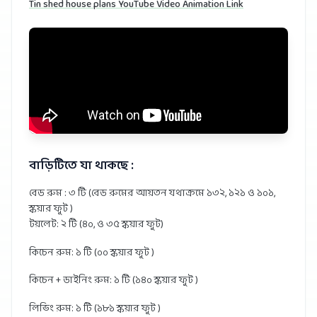
Tin shed house plans YouTube Video Animation Link
বাড়িটিতে যা থাকছে :
বেড রুম : ৩ টি (বেড রুমের আয়তন যথাক্রমে ১৩২, ১২১ ও ১০১,
স্কয়ার ফুট )
টয়লেট: ২ টি (৪০, ও ৩৫ স্কয়ার ফুট)
কিচেন রুম: ১ টি (০০ স্কয়ার ফুট )
কিচেন + ডাইনিং রুম: ১ টি (১৪০ স্কয়ার ফুট )
লিভিং রুম: ১ টি (১৮১ স্কয়ার ফুট )