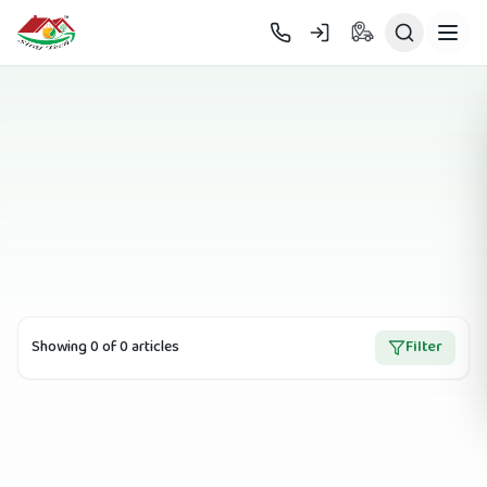
Skip to main content
Showing
0
of
0
article
s
Filter