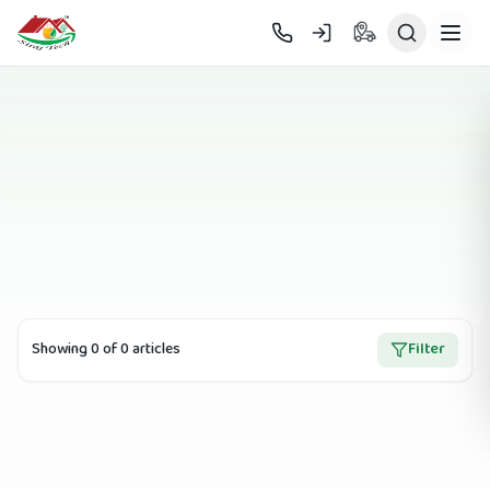
Skip to main content
Showing
0
of
0
article
s
Filter