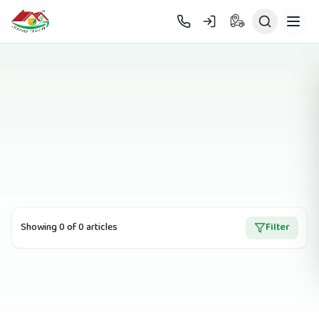
Skip to main content
Showing
0
of
0
article
s
Filter