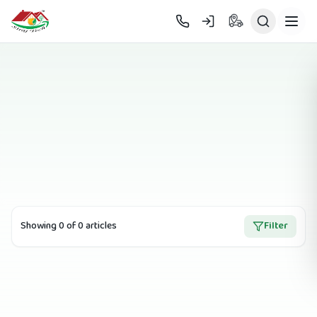
Skip to main content
Showing
0
of
0
article
s
Filter