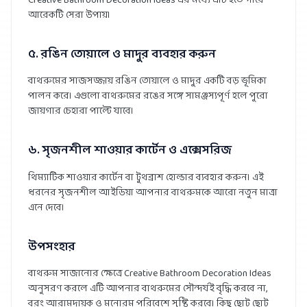
Creative Bathroom Decoration Ideas এর মধ্যে এটি হতে পারে
আরেকটি সেরা উপায়।
৫. রঙিন তোয়ালে ও মাদুর ব্যবহার করুন
বাথরুমের সাজসজ্জায় রঙিন তোয়ালে ও মাদুর একটি বড় ভূমিকা
পালন করে। এগুলো বাথরুমের রঙের সঙ্গে সামঞ্জস্যপূর্ণ হলে পুরো
জায়গার চেহারা পাল্টে যাবে।
৬. সৃজনশীল শাওয়ার কার্টেন ও এক্সেসরিজ
থিম্যাটিক শাওয়ার কার্টেন বা টুথব্রাশ হোল্ডার ব্যবহার করুন। এই
ধরনের সৃজনশীল আইডিয়া আপনার বাথরুমকে আরো নতুন মাত্রা
এনে দেবে।
উপসংহার
বাথরুম সাজানোর ক্ষেত্রে Creative Bathroom Decoration Ideas
অনুসরণ করলে এটি আপনার বাথরুমের সৌন্দর্যই বৃদ্ধি করবে না,
বরং আরামদায়ক ও মনোরম পরিবেশে সৃষ্টি করবে। কিছু ছোট ছোট