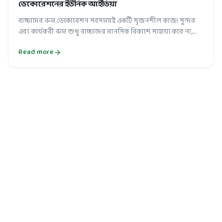
ডেকোরেশনের ইউনিক আইডিয়া
বাচ্চাদের রুম ডেকোরেশন সবসময়ই একটি সৃজনশীল কাজ। সুন্দর
এবং কার্যকরী রুম শুধু বাচ্চাদের মানসিক বিকাশে সাহায্য করে না,
বরং তাদের সৃজনশীলতাও বা...
Read more