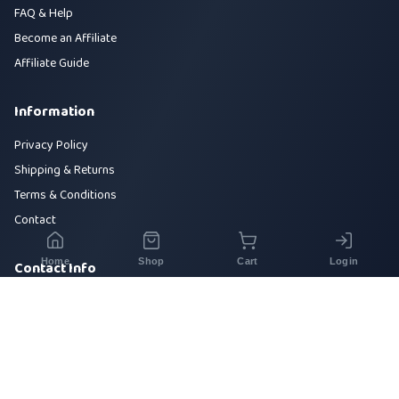
FAQ & Help
Become an Affiliate
Affiliate Guide
Information
Privacy Policy
Shipping & Returns
Terms & Conditions
Contact
Home
Shop
Cart
Login
Contact Info
House 42, Road 5, Sector 10, Uttara, Dhaka-1230
+880 1700-000000
info@sirajtech.org