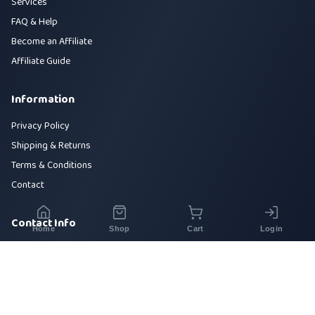
Services
FAQ & Help
Become an Affiliate
Affiliate Guide
Information
Privacy Policy
Shipping & Returns
Terms & Conditions
Contact
Contact Info
Home
Shop
Cart
Login
House 42, Road 5, Sector 10, Uttara, Dhaka-1230
+880 1700-000000
info@sirajtech.org