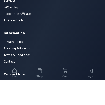
Services
FAQ & Help
Become an Affiliate
Affiliate Guide
Information
Privacy Policy
Shipping & Returns
Terms & Conditions
Contact
Contact Info
Home
Shop
Cart
Login
House 42, Road 5, Sector 10, Uttara, Dhaka-1230
+880 1700-000000
info@sirajtech.org