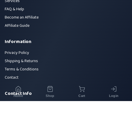
Services
FAQ & Help
Become an Affiliate
Affiliate Guide
Information
Privacy Policy
Shipping & Returns
Terms & Conditions
Contact
Contact Info
Home
Shop
Cart
Login
House 42, Road 5, Sector 10, Uttara, Dhaka-1230
+880 1700-000000
info@sirajtech.org