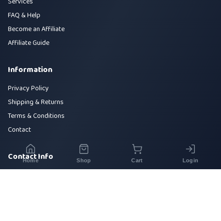
Services
FAQ & Help
Become an Affiliate
Affiliate Guide
Information
Privacy Policy
Shipping & Returns
Terms & Conditions
Contact
Contact Info
Home
Shop
Cart
Login
House 42, Road 5, Sector 10, Uttara, Dhaka-1230
+880 1700-000000
info@sirajtech.org