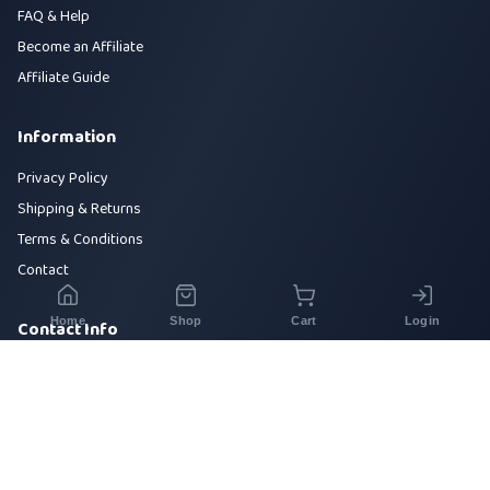
FAQ & Help
Become an Affiliate
Affiliate Guide
Information
Privacy Policy
Shipping & Returns
Terms & Conditions
Contact
Home
Shop
Cart
Login
Contact Info
House 42, Road 5, Sector 10, Uttara, Dhaka-1230
+880 1700-000000
info@sirajtech.org