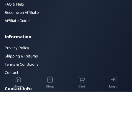
FAQ & Help
Become an Affiliate
Affiliate Guide
Information
Privacy Policy
Shipping & Returns
Terms & Conditions
Contact
Home
Shop
Cart
Login
Contact Info
House 42, Road 5, Sector 10, Uttara, Dhaka-1230
+880 1700-000000
info@sirajtech.org