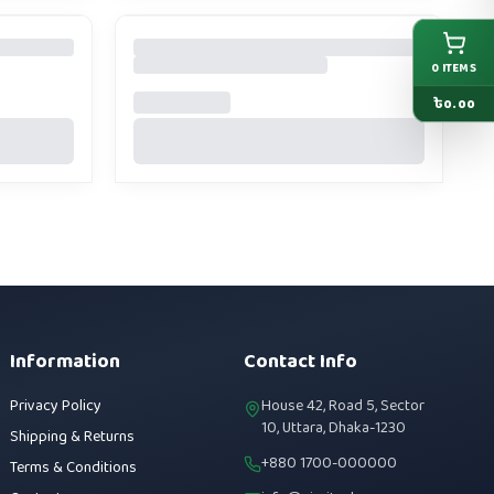
0
ITEMS
৳
0.00
Information
Contact Info
Privacy Policy
House 42, Road 5, Sector
10, Uttara, Dhaka-1230
Shipping & Returns
+880 1700-000000
Terms & Conditions