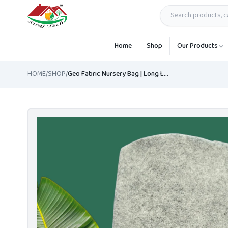
Skip to main content
Home
Shop
Our Products
HOME
/
SHOP
/
Geo Fabric Nursery Bag | Long Lasting Geo Fabric Bag BD | 200gsm/ps gray