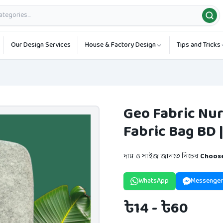
Our Design Services
House & Factory Design
Tips and Tricks
Geo Fabric Nur
Fabric Bag BD 
দাম ও সাইজ জানতে নিচের
Choose
WhatsApp
Messenger
৳14 - ৳60