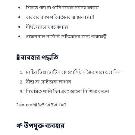
শিকড় পচা বা পানি জমার সমস্যা কমায়
বারবার ব্যাগ পরিবর্তনের ঝামেলা নেই
দীর্ঘমেয়াদে খরচ কমায়
প্রফেশনাল নার্সারি সেটআপের জন্য পারফেক্ট
🧪 ব্যবহার পদ্ধতি
মাটির মিক্স (মাটি + কোকোপিট + জৈব সার) ভরে নিন
বীজ বা ছোট চারা লাগান
নিয়মিত পানি দিন এবং আলো নিশ্চিত করুন
?si=-emMI3z5rWBW-IXG
🌱 উপযুক্ত ব্যবহার