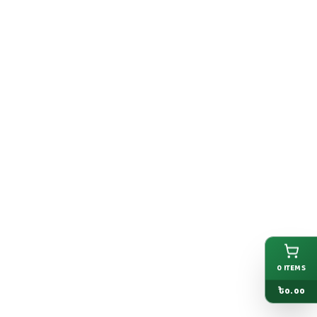
0
ITEMS
৳
0.00